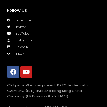
Follow Us
Facebook
Twitter
YouTube
Instagram
Linkedin
Tiktok
Clickperbox® is a registered USPTO trademark of
GALYFENG (INT.) LIMITED a Hong Kong China
Company (HK Business# 71248441)