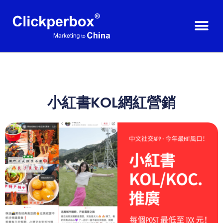
小紅書KOL網紅營銷