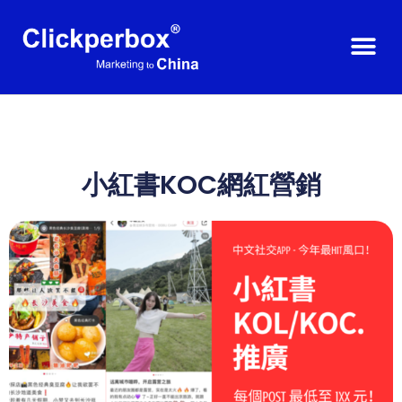
小紅書KOC網紅營銷