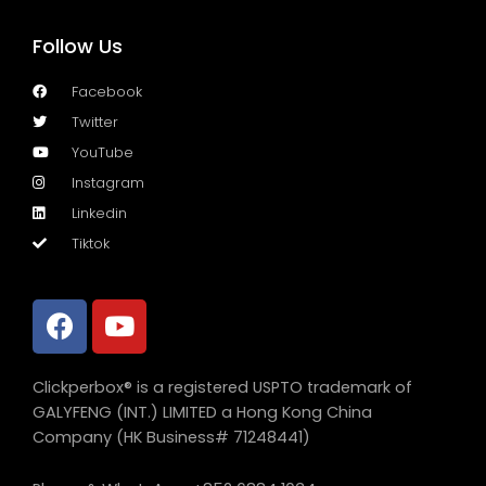
Follow Us
Facebook
Twitter
YouTube
Instagram
Linkedin
Tiktok
Clickperbox® is a registered USPTO trademark of
GALYFENG (INT.) LIMITED a Hong Kong China
Company (HK Business# 71248441)