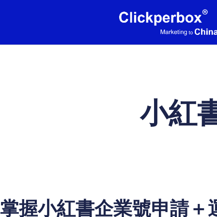
小紅
掌握小紅書企業號申請＋