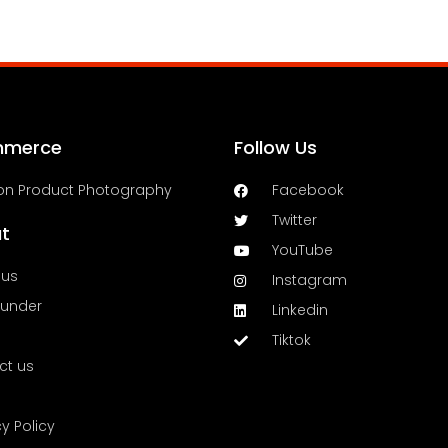
mmerce
Follow Us
n Product Photography
Facebook
Twitter
t
YouTube
 us
Instagram
ounder
Linkedin
Tiktok
ct us
cy Policy