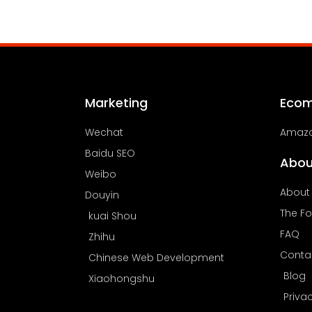
Marketing
Eco
Wechat
Amazo
Baidu SEO
Abou
Weibo
About
Douyin
The F
kuai Shou
FAQ
Zhihu
Conta
Chinese Web Development
Blog
Xiaohongshu
Priva