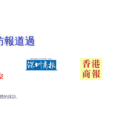
訪報道過
媒體的採訪。