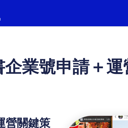
書企業號申請＋運
運營關鍵策