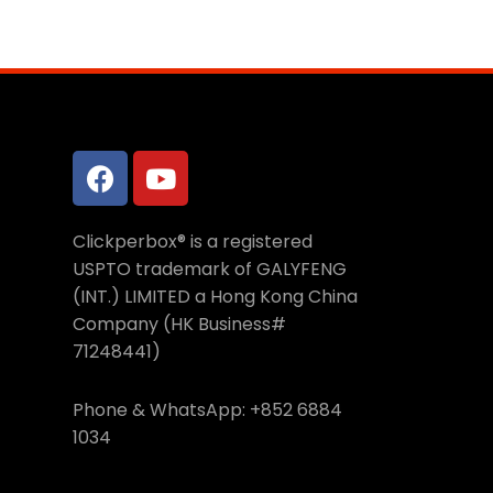
Clickperbox® is a registered
USPTO trademark of GALYFENG
(INT.) LIMITED a Hong Kong China
Company (HK Business#
71248441)
Phone & WhatsApp: +852 6884
1034