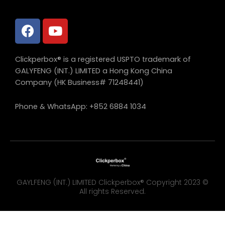
Clickperbox® is a registered USPTO trademark of
GALYFENG (INT.) LIMITED a Hong Kong China
Company (HK Business# 71248441)
Phone & WhatsApp: +852 6884 1034
GAYLFENG (INT.) LIMITED Clickperbox® Copyright 2023 ©
All rights Reserved.